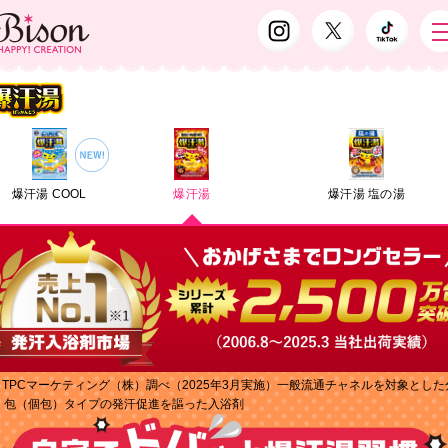
爆汗湯 COOL
爆汗湯
爆汗湯 塩の湯
1 TPCマーケティング（株）調べ（2025年3月実施）一般流通チャネルを対象とした
包（個包）タイプの発汗促進を謳った入浴剤